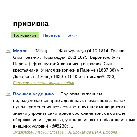
прививка
Толкование
Перевод
Книги
Милле
— (Millet) Жан Франсуа (4.10.1814, Грюши,
121
близ Гревиля, Нормандия, 20.1.1875, Барбизон, близ
Парижа), французский живописец и график. Сын
крестьянина. Учился живописи в Париже (1837 38) у П.
Делароша. В конце 1830 х 1840 е гг. писал&#8230; …
Большая советская энциклопедия
Военная медицина
— Под этим названием
122
подразумевается прикладная наука, имеющая задачей
путем применения всех соответствующих медицинских
знаний упрочить санитарное состояние войск в смысле
сбережения их здоровья, устранения всех неблагоприятных
внешних условий и&#8230; …
Энциклопедический словарь Ф.А. Брокгауза и И.А. Ефрона