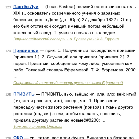
Пастёр Луи
— (Louis Pasteur) великий естествоиспытатель
123
XIX в., основатель современного учения о заразных
болезнях, род. в Доле (дпт. Юра) 27 декабря 1822 г. Отец
его был отставной солдат, имевший потом небольшой
кожевенный завод. П. учился сначала в колледже …
Энциклопедический словарь Ф.А. Брокгауза и И.А. Ефрона
Прививной
— прил. 1. Полученный посредством прививки
124
[прививка 1.]. 2. Служащий для прививки [прививка 2.]. 3.
перен. Привитый, сообщенный кому либо, усвоенный кем
либо. Толковый словарь Ефремовой. Т. Ф. Ефремова. 2000
…
Современный толковый словарь русского языка Ефремовой
ПРИВИТЬ
— ПРИВИТЬ, вью, вьёшь; ил, ила, ило; вей; итый
125
( ит, ита и разг. ита, ито); совер., что. 1. Произвести
пересадку части живого растения (привоя) в ткань другого
растения (подвоя) с тем, чтобы эта часть, сросшись,
придала другому растению новые&#8230; …
Толковый словарь Ожегова
ОКО
— ср., татар. вес в три фунта. Виноград на базаре по
126