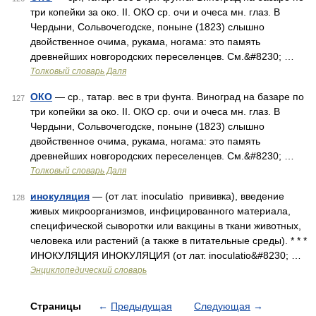
три копейки за око. II. ОКО ср. очи и очеса мн. глаз. В
Чердыни, Сольвочегодске, поныне (1823) слышно
двойственное очима, рукама, ногама: это память
древнейших новгородских переселенцев. См.&#8230; …
Толковый словарь Даля
ОКО
— ср., татар. вес в три фунта. Виноград на базаре по
127
три копейки за око. II. ОКО ср. очи и очеса мн. глаз. В
Чердыни, Сольвочегодске, поныне (1823) слышно
двойственное очима, рукама, ногама: это память
древнейших новгородских переселенцев. См.&#8230; …
Толковый словарь Даля
инокуляция
— (от лат. inoculatio прививка), введение
128
живых микроорганизмов, инфицированного материала,
специфической сыворотки или вакцины в ткани животных,
человека или растений (а также в питательные среды). * * *
ИНОКУЛЯЦИЯ ИНОКУЛЯЦИЯ (от лат. inoculatio&#8230; …
Энциклопедический словарь
Страницы
←
Предыдущая
Следующая
→